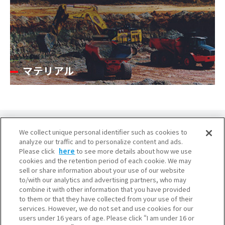
マテリアル
We collect unique personal identifier such as cookies to
analyze our traffic and to personalize content and ads.
Please click
here
to see more details about how we use
cookies and the retention period of each cookie. We may
大阪本社
sell or share information about your use of our website
to/with our analytics and advertising partners, who may
産業ガス本部・水素本部
combine it with other information that you have provided
〒541-0053 大阪市中央区本町3-6-4
to them or that they have collected from your use of their
services. However, we do not set and use cookies for our
東京本社
users under 16 years of age. Please click “I am under 16 or