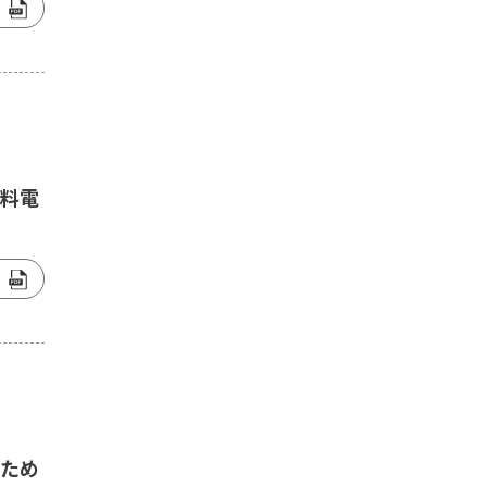
燃料電
のため