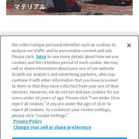
マテリアル
We collect unique personal identifier such as cookies to
analyze our traffic and to personalize content and ads.
Please click
here
to see more details about how we use
cookies and the retention period of each cookie. We may
大阪本社
sell or share information about your use of our website
to/with our analytics and advertising partners, who may
産業ガス本部・水素本部
combine it with other information that you have provided
〒541-0053 大阪市中央区本町3-6-4
to them or that they have collected from your use of their
services. However, we do not set and use cookies for our
東京本社
users under 16 years of age. Please click “I am under 16 or
産業ガス本部・水素本部
reject all cookies” if you are under the age of 16 or to
reject all cookies. To customize your cookie settings,
〒105-8458 東京都港区浜松町2-3-1
please click “Cookie Settings”.
Privacy Policy
Change your sell or share preference