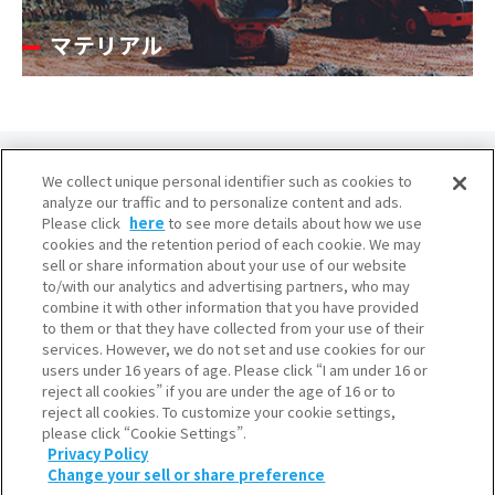
マテリアル
We collect unique personal identifier such as cookies to
analyze our traffic and to personalize content and ads.
Please click
here
to see more details about how we use
cookies and the retention period of each cookie. We may
大阪本社
sell or share information about your use of our website
to/with our analytics and advertising partners, who may
産業ガス本部・水素本部
combine it with other information that you have provided
〒541-0053 大阪市中央区本町3-6-4
to them or that they have collected from your use of their
services. However, we do not set and use cookies for our
東京本社
users under 16 years of age. Please click “I am under 16 or
産業ガス本部・水素本部
reject all cookies” if you are under the age of 16 or to
reject all cookies. To customize your cookie settings,
〒105-8458 東京都港区浜松町2-3-1
please click “Cookie Settings”.
Privacy Policy
Change your sell or share preference