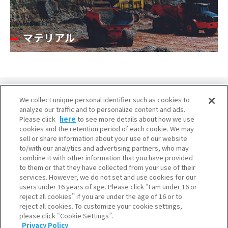
マテリアル
We collect unique personal identifier such as cookies to
analyze our traffic and to personalize content and ads.
Please click
here
to see more details about how we use
cookies and the retention period of each cookie. We may
大阪本社
sell or share information about your use of our website
to/with our analytics and advertising partners, who may
産業ガス本部・水素本部
combine it with other information that you have provided
〒541-0053 大阪市中央区本町3-6-4
to them or that they have collected from your use of their
services. However, we do not set and use cookies for our
東京本社
users under 16 years of age. Please click “I am under 16 or
産業ガス本部・水素本部
reject all cookies” if you are under the age of 16 or to
reject all cookies. To customize your cookie settings,
〒105-8458 東京都港区浜松町2-3-1
please click “Cookie Settings”.
Privacy Policy