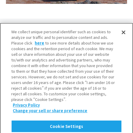
We collect unique personal identifier such as cookies to
analyze our traffic and to personalize content and ads.
Please click
here
to see more details about how we use
cookies and the retention period of each cookie. We may
大阪本社
sell or share information about your use of our website
to/with our analytics and advertising partners, who may
産業ガス本部・水素本部
combine it with other information that you have provided
〒541-0053 大阪市中央区本町3-6-4
to them or that they have collected from your use of their
services. However, we do not set and use cookies for our
東京本社
users under 16 years of age. Please click “I am under 16 or
産業ガス本部・水素本部
reject all cookies” if you are under the age of 16 or to
reject all cookies. To customize your cookie settings,
〒105-8458 東京都港区浜松町2-3-1
please click “Cookie Settings”.
Privacy Policy
Change your sell or share preference
利用規約
個人情報保護について
Cookie Settings
クッキーポリシー
ソーシャルメディアポリシー