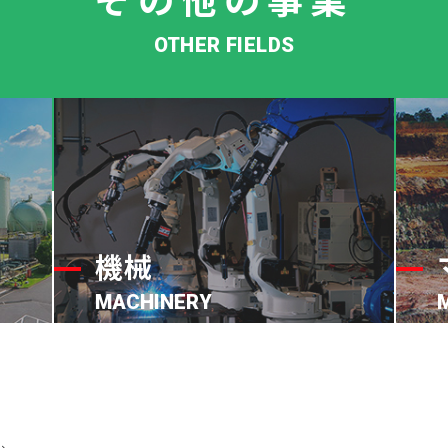
OTHER FIELDS
機械
MACHINERY
店舗
溶接用ロボットをはじめ、FAシステム、電
・省
子部品製造装置、医薬品製造設備、環境関
連設備などの産業機械を幅広く取り揃えて
います。