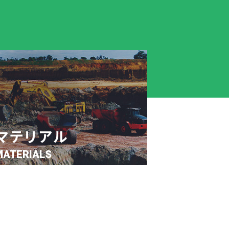
マテリアル
MATERIALS
機能樹脂、金属、鉱物資源、電子材料を原
料から製品まで提供。バイオマス燃料や低
環境負荷PET樹脂、二次電池材料の開発・
展開もしています。