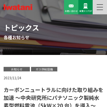
お問い合わせ
産業ガスTOP
トピックス
各種お知らせ
お知らせ
ガス供給設備
2023/11/24
カーボンニュートラルに向けた取り組みを
加速 ～中央研究所にパナソニック製純水
素型燃料電池（5kW×20 台）を導入～