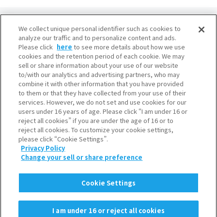
We collect unique personal identifier such as cookies to
analyze our traffic and to personalize content and ads.
Please click
here
to see more details about how we use
cookies and the retention period of each cookie. We may
大阪本社
sell or share information about your use of our website
to/with our analytics and advertising partners, who may
産業ガス本部・水素本部
combine it with other information that you have provided
〒541-0053 大阪市中央区本町3-6-4
to them or that they have collected from your use of their
services. However, we do not set and use cookies for our
東京本社
users under 16 years of age. Please click “I am under 16 or
産業ガス本部・水素本部
reject all cookies” if you are under the age of 16 or to
reject all cookies. To customize your cookie settings,
〒105-8458 東京都港区浜松町2-3-1
please click “Cookie Settings”.
Privacy Policy
Change your sell or share preference
利用規約
個人情報保護について
Cookie Settings
クッキーポリシー
ソーシャルメディアポリシー
I am under 16 or reject all cookies
Copyright © 2022 Iwatani Corporation.All Rights Reserved.