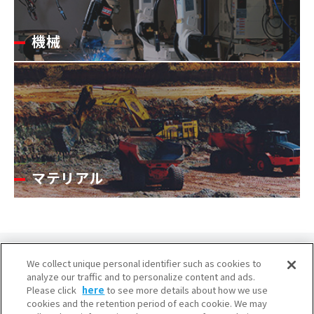
機械
マテリアル
We collect unique personal identifier such as cookies to
analyze our traffic and to personalize content and ads.
Please click
here
to see more details about how we use
cookies and the retention period of each cookie. We may